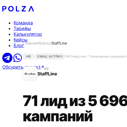
Команда
Тарифы
Калькулятор
Кейсы
Главная
/
Кейсы
/
StaffLine
Блог
HR
EMAIL АУТРИЧ
HR Рекрутинг / Технические специалис
Обсудить проект
StaffLine
71 лид из 5 696
кампаний