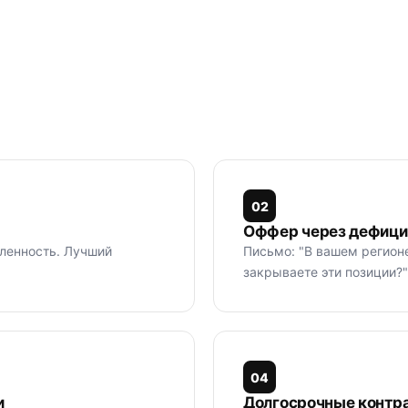
0
2
Оффер через дефици
ленность. Лучший
Письмо: "В вашем регион
закрываете эти позиции?"
0
4
и
Долгосрочные контра