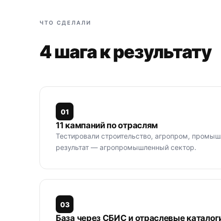
ЧТО СДЕЛАЛИ
4 шага к результату
0
1
11 кампаний по отраслям
Тестировали строительство, агропром, промыш
результат — агропромышленный сектор.
0
3
База через СБИС и отраслевые каталог