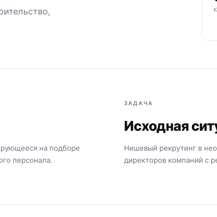
оительство,
ЗАДАЧА
Исходная сит
зирующееся на подборе
Нишевый рекрутинг в нео
го персонала.
директоров компаний с р