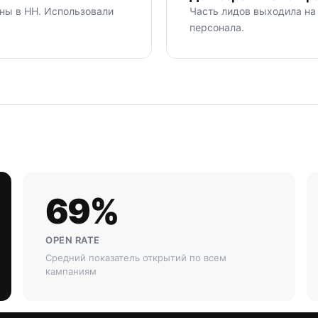
ны в HH. Использовали
Часть лидов выходила на
персонала.
69%
OPEN RATE
Средний показатель открытий по всем
кампаниям