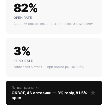
82%
OPEN RATE
Средний показатель открытий по всем кампаниям
3%
REPLY RATE
Конверсия в ответ — при норме рынка 3–5%
Лучшая кампания
★
ОКВЭД 46 оптовики — 3% reply, 81.5%
open