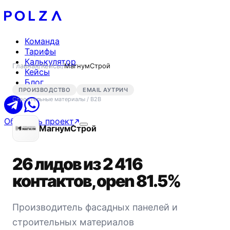
Команда
Тарифы
Калькулятор
Главная
/
Кейсы
/
МагнумСтрой
Кейсы
Блог
ПРОИЗВОДСТВО
EMAIL АУТРИЧ
Строительные материалы / B2B
Обсудить проект
МагнумСтрой
26 лидов из 2 416
контактов, open 81.5%
Производитель фасадных панелей и
строительных материалов