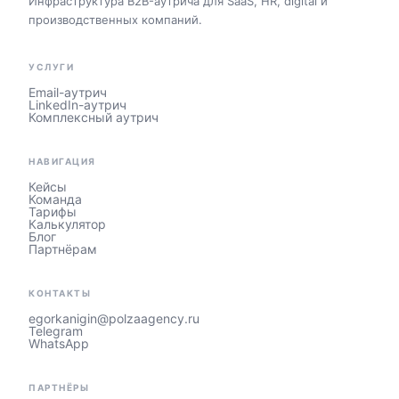
Инфраструктура B2B-аутрича для SaaS, HR, digital и
производственных компаний.
УСЛУГИ
Email-аутрич
LinkedIn-аутрич
Комплексный аутрич
НАВИГАЦИЯ
Кейсы
Команда
Тарифы
Калькулятор
Блог
Партнёрам
КОНТАКТЫ
egorkanigin@polzaagency.ru
Telegram
WhatsApp
ПАРТНЁРЫ