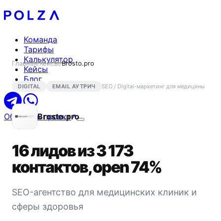
Команда
Тарифы
Калькулятор
Главная
/
Кейсы
/
Brosto.pro
Кейсы
Блог
DIGITAL
EMAIL АУТРИЧ
SEO / Digital-маркетинг для медицины
Обсудить проект
Brosto.pro
16 лидов из 3 173
контактов, open 74%
SEO-агентство для медицинских клиник и
сферы здоровья