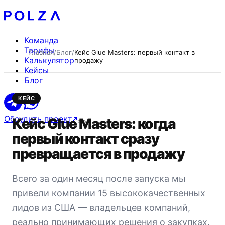
Команда
Тарифы
Главная
/
Блог
/
Кейс Glue Masters: первый контакт в
Калькулятор
продажу
Кейсы
Блог
КЕЙС
Обсудить проект
Кейс Glue Masters: когда
первый контакт сразу
превращается в продажу
Всего за один месяц после запуска мы
привели компании 15 высококачественных
лидов из США — владельцев компаний,
реально принимающих решения о закупках.