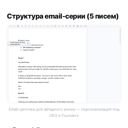
Структура email-серии (5 писем)
Email-цепочка для западного рынка — персонализация под
CEO и Founders