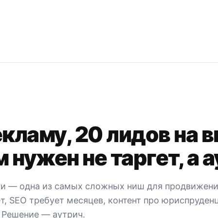
екламу, 20 лидов на 
 нужен не таргет, а 
и — одна из самых сложных ниш для продвижени
т, SEO требует месяцев, контент про юриспруден
 Решение — аутрич.