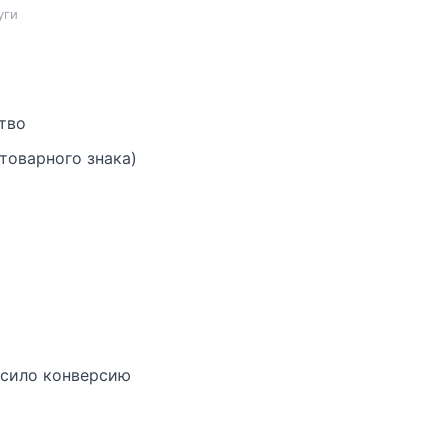
уги
тво
товарного знака)
ысило конверсию