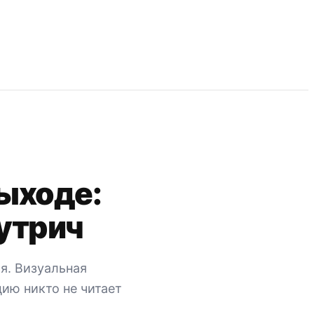
выходе:
аутрич
я. Визуальная
цию никто не читает