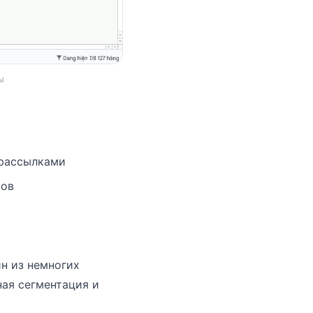
ы
 рассылками
ков
ин из немногих
ная сегментация и