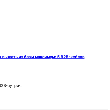
к выжать из базы максимум: 5 B2B-кейсов
B2B-аутрич.