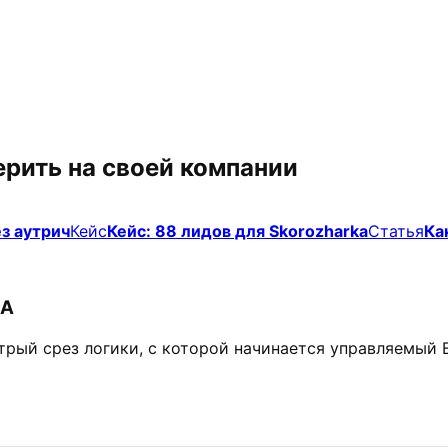
рить на своей компании
з аутрич
Кейс
Кейс: 88 лидов для Skorozharka
Статья
Ка
ЦА
трый срез логики, с которой начинается управляемый 