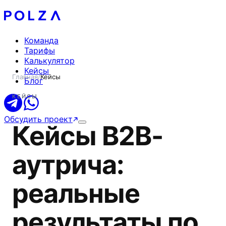
Команда
Тарифы
Калькулятор
Кейсы
Главная
/
Кейсы
Блог
КЕЙСЫ
Обсудить проект
Кейсы B2B-
аутрича:
реальные
результаты по