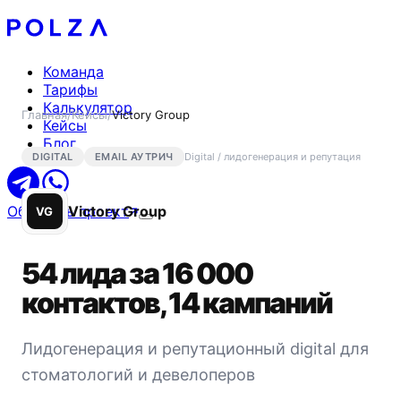
Команда
Тарифы
Калькулятор
Главная
/
Кейсы
/
Victory Group
Кейсы
Блог
DIGITAL
EMAIL АУТРИЧ
Digital / лидогенерация и репутация
Обсудить проект
Victory Group
VG
54 лида за 16 000
контактов, 14 кампаний
Лидогенерация и репутационный digital для
стоматологий и девелоперов