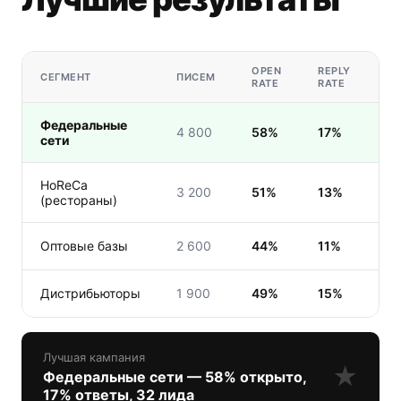
OPEN
REPLY
СЕГМЕНТ
ПИСЕМ
Л
RATE
RATE
Федеральные
3
4 800
58%
17%
сети
HoReCa
2
3 200
51%
13%
(рестораны)
1
Оптовые базы
2 600
44%
11%
1
Дистрибьюторы
1 900
49%
15%
Лучшая кампания
★
Федеральные сети — 58% открыто,
17% ответы, 32 лида