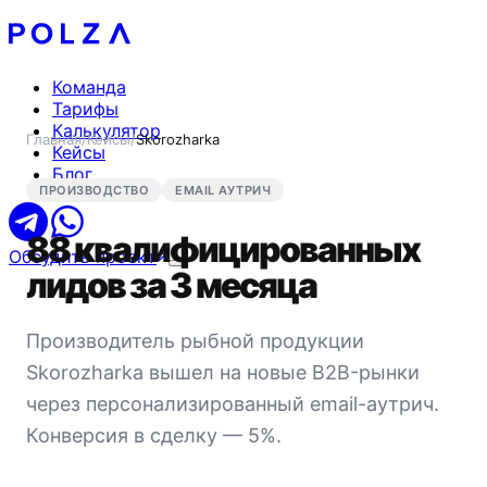
Команда
Тарифы
Калькулятор
Главная
/
Кейсы
/
Skorozharka
Кейсы
Блог
ПРОИЗВОДСТВО
EMAIL АУТРИЧ
88 квалифицированных
Обсудить проект
лидов за 3 месяца
Производитель рыбной продукции
Skorozharka вышел на новые B2B-рынки
через персонализированный email-аутрич.
Конверсия в сделку — 5%.