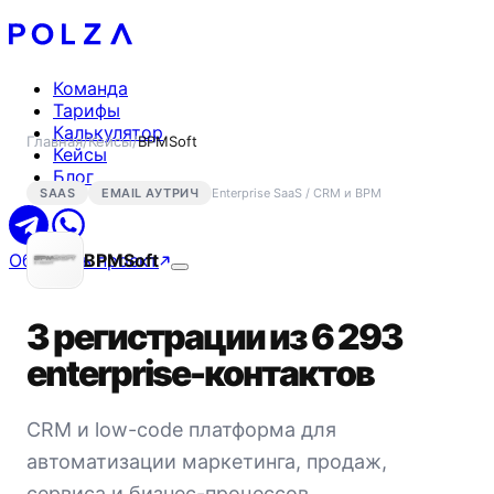
Команда
Тарифы
Калькулятор
Главная
/
Кейсы
/
BPMSoft
Кейсы
Блог
SAAS
EMAIL АУТРИЧ
Enterprise SaaS / CRM и BPM
Обсудить проект
BPMSoft
3 регистрации из 6 293
enterprise-контактов
CRM и low-code платформа для
автоматизации маркетинга, продаж,
сервиса и бизнес-процессов