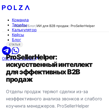
Команда
Тарифы
Главная
/
Блог
/
ИИ для B2B продаж: ProSellerHelper
Калькулятор
Кейсы
Блог
СТАТЬЯ
ProSellerHelper:
Обсудить проект
искусственный интеллект
для эффективных B2B
продаж
Отделы продаж теряют сделки из-за
неэффективного анализа звонков и слабого
коучинга менеджеров. ProSellerHelper