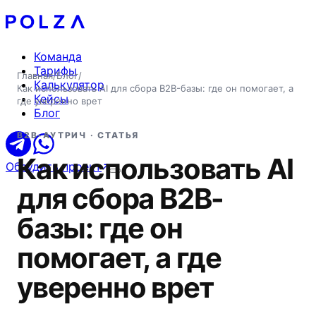
Команда
Тарифы
Главная
/
Блог
/
Калькулятор
Как использовать AI для сбора B2B-базы: где он помогает, а
Кейсы
где уверенно врет
Блог
B2B-АУТРИЧ · СТАТЬЯ
Как использовать AI
Обсудить проект
для сбора B2B-
базы: где он
помогает, а где
уверенно врет